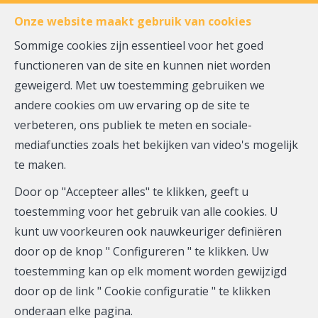
FR
EN
NL
Onze website maakt gebruik van cookies
Sommige cookies zijn essentieel voor het goed
functioneren van de site en kunnen niet worden
MENU
geweigerd. Met uw toestemming gebruiken we
andere cookies om uw ervaring op de site te
Over ons
verbeteren, ons publiek te meten en sociale-
mediafuncties zoals het bekijken van video's mogelijk
te maken.
Door op "Accepteer alles" te klikken, geeft u
Ons vastgoedkantoor
toestemming voor het gebruik van alle cookies. U
kunt uw voorkeuren ook nauwkeuriger definiëren
biedt u tal van diensten
door op de knop " Configureren " te klikken. Uw
toestemming kan op elk moment worden gewijzigd
U wenst uw eigendom te verkopen of te verhuren ?
door op de link " Cookie configuratie " te klikken
onderaan elke pagina.
Nauwkeurige evaluatie van uw eigendom