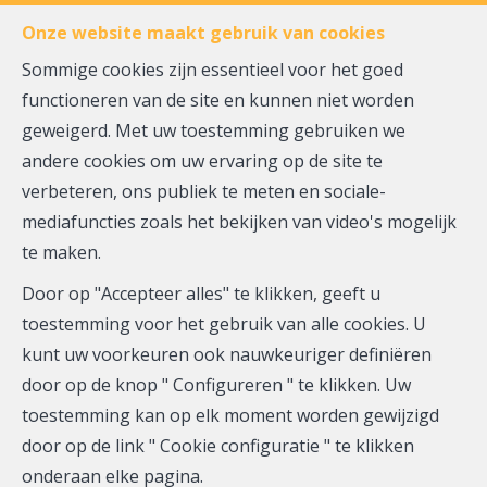
FR
EN
NL
Onze website maakt gebruik van cookies
Sommige cookies zijn essentieel voor het goed
functioneren van de site en kunnen niet worden
MENU
geweigerd. Met uw toestemming gebruiken we
andere cookies om uw ervaring op de site te
verbeteren, ons publiek te meten en sociale-
Buitengewoon huis - te
mediafuncties zoals het bekijken van video's mogelijk
te maken.
koop
Door op "Accepteer alles" te klikken, geeft u
4470 Saint-Georges-sur-
toestemming voor het gebruik van alle cookies. U
kunt uw voorkeuren ook nauwkeuriger definiëren
Meuse
door op de knop " Configureren " te klikken. Uw
toestemming kan op elk moment worden gewijzigd
door op de link " Cookie configuratie " te klikken
onderaan elke pagina.